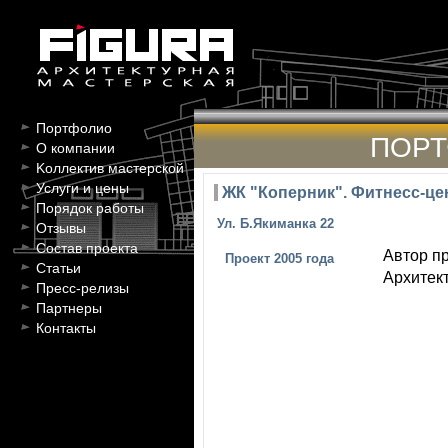
Портфолио
ПОР
О компании
Kоллектив мастерской
Услуги и цены
ЖК "Коперник". Фитнесс-це
Порядок работы
Ул. Б.Якиманка 22
Отзывы
Состав проекта
Автор пр
Проект 2005 года
Статьи
Архитект
Пресс-релизы
Партнеры
Контакты