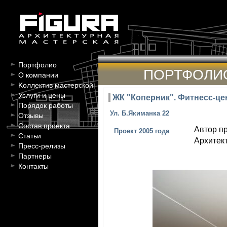
Портфолио
ПОРТФОЛИ
О компании
Kоллектив мастерской
Услуги и цены
ЖК "Коперник". Фитнесс-це
Порядок работы
Ул. Б.Якиманка 22
Отзывы
Состав проекта
Автор пр
Проект 2005 года
Статьи
Архитект
Пресс-релизы
Партнеры
Контакты