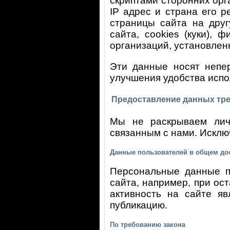
скриптами сторонних орг
IP адрес и страна его р
страницы сайта на дру
сайта, cookies (куки),
организаций, установлен
Эти данные носят непе
улучшения удобства испо
Предоставление данных тр
Мы не раскрываем лич
связанным с нами. Исклю
Данные пользователей в общем до
Персональные данные по
сайта, например, при ос
активность на сайте яв
публикацию.
По требованию закона