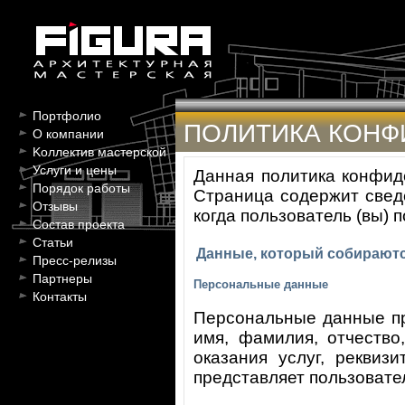
Портфолио
ПОЛИТИКА КОН
О компании
Kоллектив мастерской
Услуги и цены
Данная политика конфиде
Порядок работы
Страница содержит сведе
Отзывы
когда пользователь (вы) 
Состав проекта
Статьи
Данные, который собирают
Пресс-релизы
Партнеры
Персональные данные
Контакты
Персональные данные пр
имя, фамилия, отчество
оказания услуг, реквиз
представляет пользовате