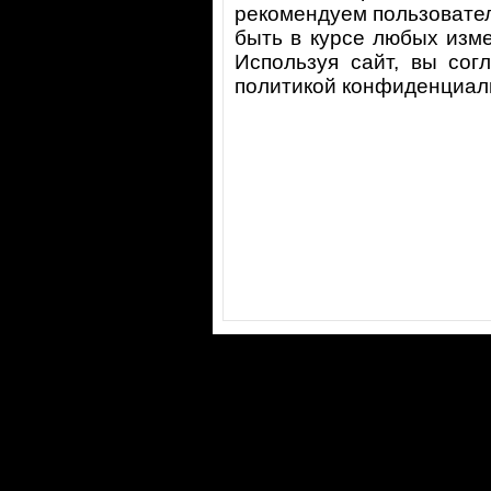
рекомендуем пользователям
быть в курсе любых изм
Используя сайт, вы сог
политикой конфиденциаль
©2000-2026 ООО "Фигура"
e-mail:
figura@figura.ru
121374, Москва, Можайское шоссе, дом 6 корпус 1
Тел.:
(495) 646-02-62 многоканальный
Политика конфиденциальности
Instagram: @
figura_architect
сайт разработан - Саша Савченко