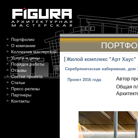
Портфолио
ПОРТФО
О компании
Kоллектив мастерской
Услуги и цены
Жилой комплекс "Арт Хаус"
Порядок работы
Серебряническая набережная, дом 
Отзывы
Состав проекта
Автор пр
Проект 2016 года
Статьи
Общая п
Пресс-релизы
Архитект
Партнеры
Контакты