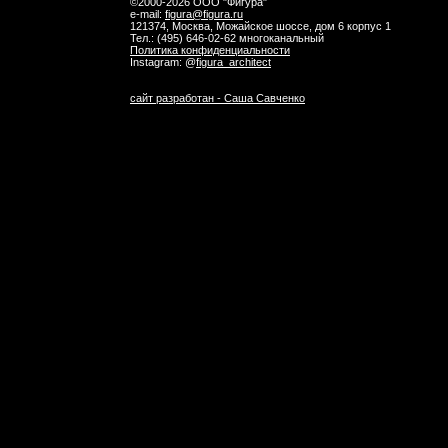
©2000-2026 ООО "Фигура"
e-mail:
figura@figura.ru
121374, Москва, Можайское шоссе, дом 6 корпус 1
Тел.:
(495) 646-02-62 многоканальный
Политика конфиденциальности
Instagram: @
figura_architect
сайт разработан - Саша Савченко