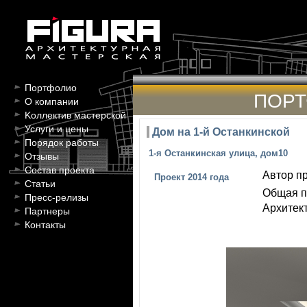
Портфолио
ПОР
О компании
Kоллектив мастерской
Услуги и цены
Дом на 1-й Останкинской
Порядок работы
1-я Останкинская улица, дом10
Отзывы
Состав проекта
Автор пр
Проект 2014 года
Статьи
Общая п
Пресс-релизы
Архитект
Партнеры
Контакты