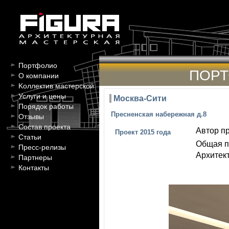
Портфолио
ПОР
О компании
Kоллектив мастерской
Услуги и цены
Москва-Сити
Порядок работы
Пресненская набережная д.8
Отзывы
Состав проекта
Автор пр
Проект 2015 года
Статьи
Общая п
Пресс-релизы
Архитект
Партнеры
Контакты