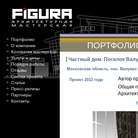
Портфолио
ПОРТФОЛИ
О компании
Kоллектив мастерской
Услуги и цены
Частный дом. Поселок Валу
Порядок работы
Московская область, пос. Валуево
Отзывы
Состав проекта
Автор пр
Проект 2012 года
Статьи
Общая п
Пресс-релизы
Архитек
Партнеры
Контакты