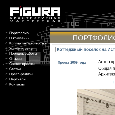
Портфолио
ПОРТФОЛИ
О компании
Kоллектив мастерской
Услуги и цены
Коттеджный поселок на Ис
Порядок работы
Отзывы
Автор пр
Проект 2009 года
Состав проекта
Общая п
Статьи
Архитект
Пресс-релизы
Партнеры
Контакты