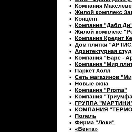
Компания Макслеве
Жилой комплекс З
Концепт
Компания "Дабл Ди
Жилой комплекс "Р
Компания Кредит К
Дом плитки "АРТИ
Архитектурная сту
Компания "Барс - А
Компания "Мир пли
Паркет Холл
Сеть магазинов "Ми
Новые окна
Компания "Proma"
Компания "Триумфа
ГРУППА "МАРТИНИ" (M
КОМПАНИЯ "ТЕРМ
Полель
Фирма "Лoки"
«Вента»