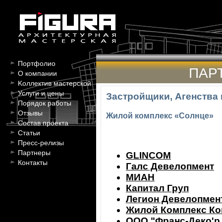
Портфолио
ПАР
О компании
Kоллектив мастерской
Услуги и цены
Застройщики, Агенства
Порядок работы
Отзывы
Жилой комплекс «Солнце»
Состав проекта
Статьи
Пресс-релизы
Партнеры
GLINCOM
Контакты
Галс Девелопмент
МИАН
Капитал Груп
Легион Девелопмен
Жилой Комплекс Ко
ООО "Франс-Деко'р