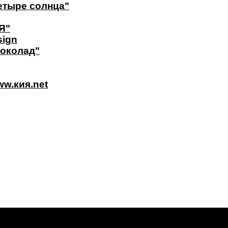
етыре солнца"
Я"
sign
околад"
ww.кия.net