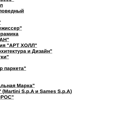
л
аповедный
"
ежиссер"
ерамика
САН"
дия "АРТ ХОЛЛ"
рхитектура и Дизайн"
тки"
р паркета"
льная Mарка"
artini S.p.A и Sames S.p.A)
ОРОС"