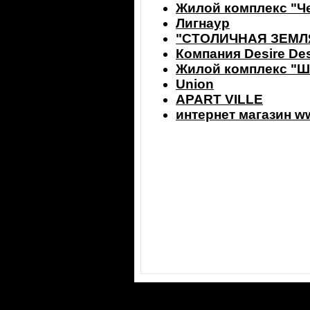
Жилой комплекс "Ч
Лигнаур
"СТОЛИЧНАЯ ЗЕМЛ
Компания Desire De
Жилой комплекс "Ш
Union
APART VILLE
интернет магазин w
©2000-2026 ООО "Фигура"
e-mail:
figura@figura.ru