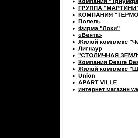
Компания "Триумфа
ГРУППА "МАРТИНИ" (M
КОМПАНИЯ "ТЕРМ
Полель
Фирма "Лoки"
«Вента»
Жилой комплекс "Ч
Лигнаур
"СТОЛИЧНАЯ ЗЕМЛ
Компания Desire De
Жилой комплекс "Ш
Union
APART VILLE
интернет магазин w