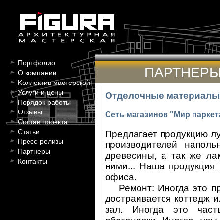
Портфолио
ПАРТНЕР
О компании
Kоллектив мастерской
Услуги и цены
Отделочные материалы
Порядок работы
Отзывы
Сеть магазинов "Мир паркет
Состав проекта
Статьи
Предлагает продукцию л
Пресс-релизы
производителей наполь
Партнеры
древесины, а так же ла
Контакты
ними... Наша продукция
офиса.
Ремонт: Иногда это при
достраивается коттедж и
зал. Иногда это час