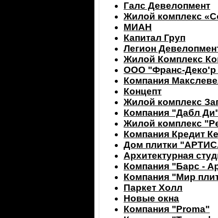
Галс Девелопмент
Жилой комплекс «С
МИАН
Капитал Груп
Легион Девелопмен
Жилой Комплекс Ко
ООО "Франс-Деко'р
Компания Макслеве
Концепт
Жилой комплекс З
Компания "Дабл Ди
Жилой комплекс "Р
Компания Кредит К
Дом плитки "АРТИ
Архитектурная сту
Компания "Барс - А
Компания "Мир пли
Паркет Холл
Новые окна
Компания "Proma"