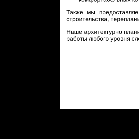
Также мы предоставляе
строительства, переплан
Наше архитектурно план
работы любого уровня сл
©2000-2026 ООО "Фигура"
e-mail:
figura@figura.ru
121374, Москва, Можайское шоссе, дом 6 корпус 1
Тел.:
(495) 646-02-62 многоканальный
Политика конфиденциальности
Instagram: @
figura_architect