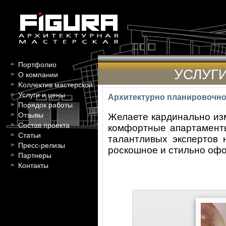
Портфолио
УСЛУГ
О компании
Kоллектив мастерской
Услуги и цены
Архитектурно планировочн
Порядок работы
Отзывы
Желаете кардинально изм
Состав проекта
комфортные апартаменты
Статьи
талантливых экспертов 
Пресс-релизы
роскошное и стильно офо
Партнеры
Контакты