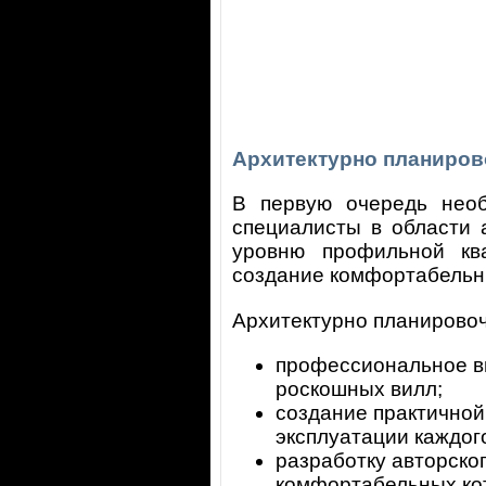
Архитектурно планиро
В первую очередь необ
специалисты в области 
уровню профильной кв
создание комфортабельны
Архитектурно планировоч
профессиональное вы
роскошных вилл;
создание практичной
эксплуатации каждого
разработку авторско
комфортабельных ко