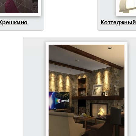
Крешкино
Коттеджный