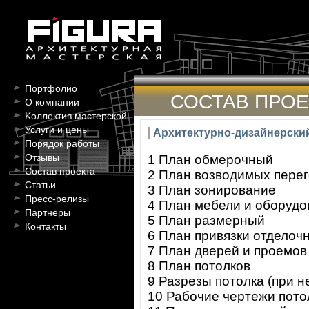
Портфолио
СОСТАВ ПРОЕ
О компании
Kоллектив мастерской
Услуги и цены
Архитектурно-дизайнерски
Порядок работы
Отзывы
1 План обмерочный
Состав проекта
2 План возводимых перег
Статьи
3 План зонирование
Пресс-релизы
4 План мебели и оборудо
Партнеры
5 План размерный
Контакты
6 План привязки отделочн
7 План дверей и проемов
8 План потолков
9 Разрезы потолка (при 
10 Рабочие чертежи пото