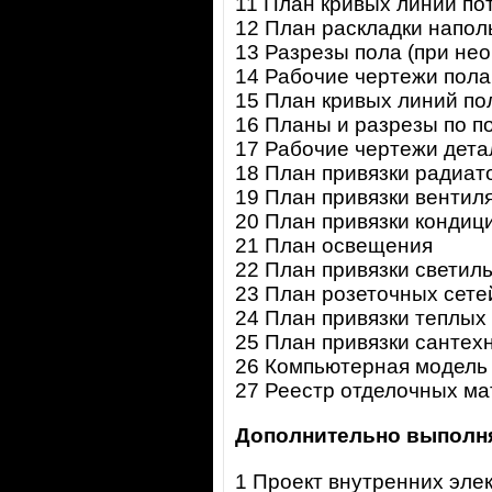
11 План кривых линий по
12 План раскладки напол
13 Разрезы пола (при не
14 Рабочие чертежи пола
15 План кривых линий по
16 Планы и разрезы по 
17 Рабочие чертежи дета
18 План привязки радиат
19 План привязки вентил
20 План привязки кондиц
21 План освещения
22 План привязки светил
23 План розеточных сете
24 План привязки теплых
25 План привязки сантех
26 Компьютерная модель
27 Реестр отделочных м
Дополнительно выполн
1 Проект внутренних эле