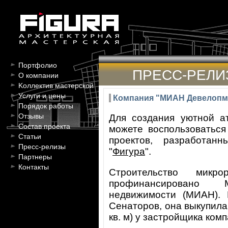
Портфолио
ПРЕСС-РЕЛИ
О компании
Kоллектив мастерской
Услуги и цены
Компания "МИАН Девелопме
Порядок работы
Отзывы
Для создания уютной а
Состав проекта
можете воспользоваться
Статьи
проектов, разработан
Пресс-релизы
"
Фигура
".
Партнеры
Контакты
Строительство микр
профинансировано 
недвижимости (МИАН). 
Сенаторов, она выкупила
кв. м) у застройщика комп