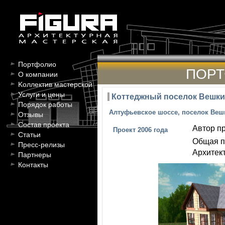
Портфолио
ПОР
О компании
Kоллектив мастерской
Услуги и цены
Коттеджный поселок Вешки
Порядок работы
Алтуфьевское шоссе, поселок Веш
Отзывы
Состав проекта
Автор пр
Проект 2006 года
Статьи
Общая п
Пресс-релизы
Архитект
Партнеры
Контакты