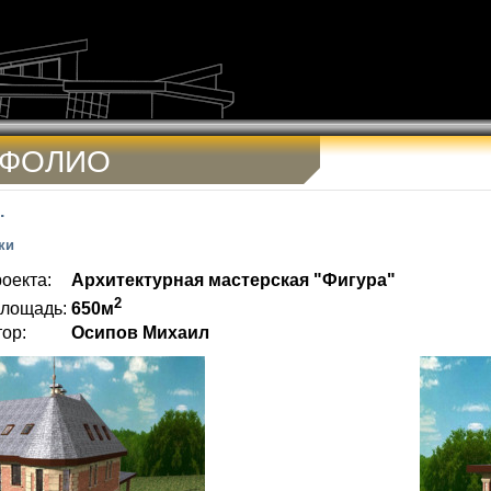
ТФОЛИО
.
ки
оекта:
Архитектурная мастерская "Фигура"
2
лощадь:
650м
ор:
Осипов Михаил