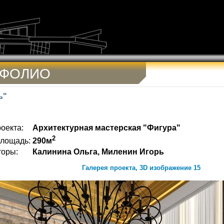
ТФОЛИО
ь"
оекта:
Архитектурная мастерская "Фигура"
2
лощадь:
290м
торы:
Калинина Ольга, Миленин Игорь
Галерея проекта, 3D изображение 15