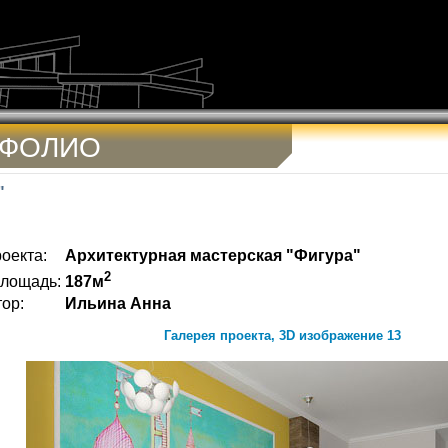
ТФОЛИО
"
оекта:
Архитектурная мастерская "Фигура"
2
лощадь:
187м
ор:
Ильина Анна
Галерея проекта, 3D изображение 13