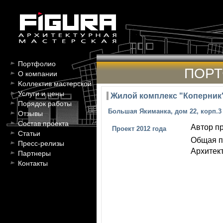
Портфолио
ПОР
О компании
Kоллектив мастерской
Услуги и цены
Жилой комплекс "Коперник
Порядок работы
Большая Якиманка, дом 22, корп.3
Отзывы
Состав проекта
Автор пр
Проект 2012 года
Статьи
Общая п
Пресс-релизы
Архитект
Партнеры
Контакты