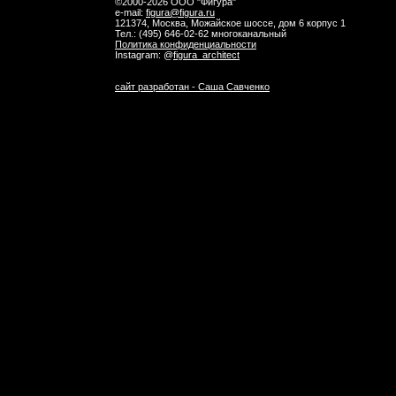
©2000-2026 ООО "Фигура"
e-mail:
figura@figura.ru
121374, Москва, Можайское шоссе, дом 6 корпус 1
Тел.:
(495) 646-02-62 многоканальный
Политика конфиденциальности
Instagram: @
figura_architect
сайт разработан - Саша Савченко