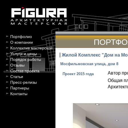
Портфолио
ПОРТФО
О компании
Kоллектив мастерской
Услуги и цены
Жилой Комплекс "Дом на М
Порядок работы
Мосфильмовская улица, дом 8
Отзывы
Состав проекта
Автор пр
Проект 2015 года
Статьи
Общая п
Пресс-релизы
Архитект
Партнеры
Контакты