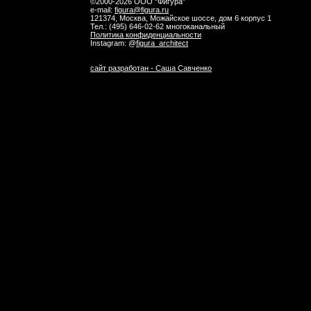
©2000-2026 ООО "Фигура"
e-mail:
figura@figura.ru
121374, Москва, Можайское шоссе, дом 6 корпус 1
Тел.:
(495) 646-02-62 многоканальный
Политика конфиденциальности
Instagram: @
figura_architect
сайт разработан - Саша Савченко