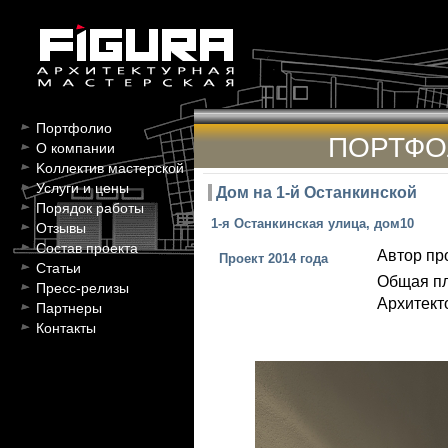
Портфолио
ПОРТФО
О компании
Kоллектив мастерской
Услуги и цены
Дом на 1-й Останкинской
Порядок работы
1-я Останкинская улица, дом10
Отзывы
Состав проекта
Автор пр
Проект 2014 года
Статьи
Общая п
Пресс-релизы
Архитект
Партнеры
Контакты