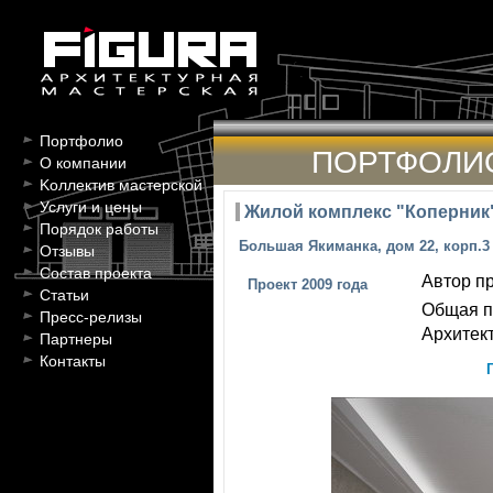
Портфолио
ПОРТФОЛИ
О компании
Kоллектив мастерской
Услуги и цены
Жилой комплекс "Коперник
Порядок работы
Большая Якиманка, дом 22, корп.3
Отзывы
Состав проекта
Автор пр
Проект 2009 года
Статьи
Общая п
Пресс-релизы
Архитект
Партнеры
Контакты