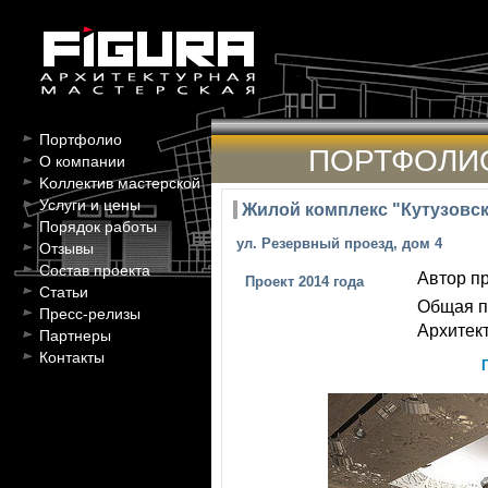
Портфолио
ПОРТФОЛИ
О компании
Kоллектив мастерской
Услуги и цены
Жилой комплекс "Кутузовс
Порядок работы
ул. Резервный проезд, дом 4
Отзывы
Состав проекта
Автор пр
Проект 2014 года
Статьи
Общая п
Пресс-релизы
Архитект
Партнеры
Контакты