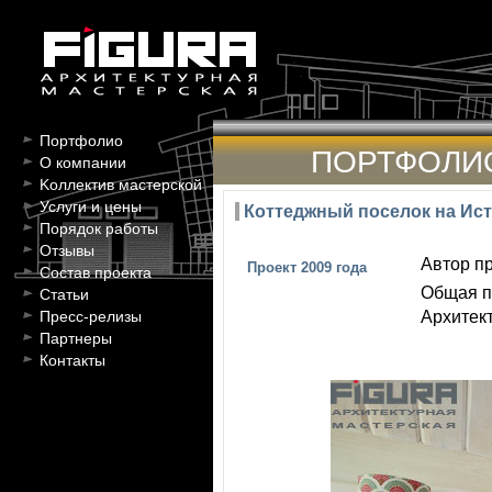
Портфолио
ПОРТФОЛИ
О компании
Kоллектив мастерской
Услуги и цены
Коттеджный поселок на Ис
Порядок работы
Отзывы
Автор пр
Проект 2009 года
Состав проекта
Общая п
Статьи
Архитект
Пресс-релизы
Партнеры
Контакты